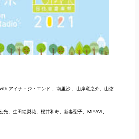
hestra with アイナ・ジ・エンド 、南里沙 、山岸竜之介、山弦
 with 上妻宏光、生田絵梨花、桜井和寿、新妻聖子、MIYAVI、