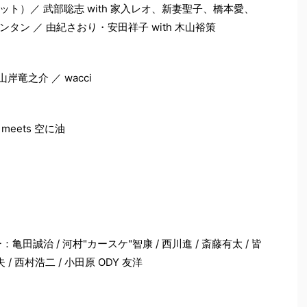
ト）／ 武部聡志 with 家入レオ、新妻聖子、橋本愛、
ンタン ／ 由紀さおり・安田祥子 with 木山裕策
山岸竜之介 ／ wacci
meets 空に油
メンバー：亀田誠治 / 河村"カースケ"智康 / 西川進 / 斎藤有太 / 皆
 / 西村浩二 / 小田原 ODY 友洋