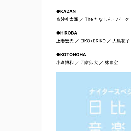
●KADAN
奇妙礼太郎 ／ The たなしん・パー
●HIROBA
上妻宏光 ／ EIKO+ERIKO ／ 大島
●KOTONOHA
小倉博和 ／ 四家卯大 ／ 林青空