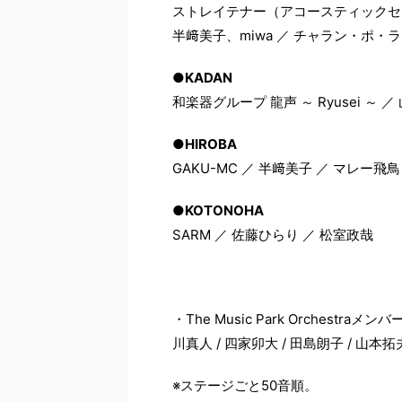
ストレイテナー（アコースティックセッ
半﨑美子、miwa ／ チャラン・ポ・ラ
●KADAN
和楽器グループ 龍声 ～ Ryusei ～ ／ 
●HIROBA
GAKU-MC ／ 半﨑美子 ／ マレー飛鳥 
●KOTONOHA
SARM ／ 佐藤ひらり ／ 松室政哉
・The Music Park Orchestra
川真人 / 四家卯大 / 田島朗子 / 山本拓夫
※ステージごと50音順。