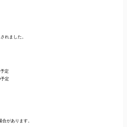
。
辞退されました。
0予定
0予定
場合があります。