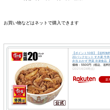
お買い物などはネットで購入できます
【ポイント10倍】【送料無
20パックセット すき家 牛丼
弁当 おかず 惣菜 冷凍食品 
価格：5500円（税込、送料
(2021/4/24時点)
楽